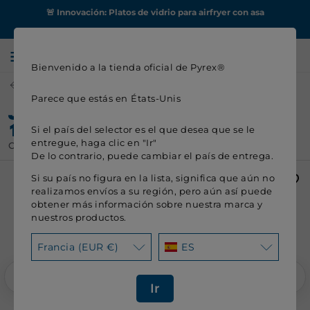
🚨 Innovación: Platos de vidrio para airfryer con asa
0
Bienvenido a la tienda oficial de Pyrex®
Recipientes de repostería
Parece que estás en
États-Unis
JATTE
14 €
Si el país del selector es el que desea que se le
entregue, haga clic en "Ir"
Colección Let's Share
De lo contrario, puede cambiar el país de entrega.
Si su país no figura en la lista, significa que aún no
realizamos envíos a su región, pero aún así puede
obtener más información sobre nuestra marca y
nuestros productos.
Francia (EUR €)
ES
LAS Y CAZUELAS
WOKS
COCCIÓN 
 cocinar a fuego lento
Para saltear rápida y
VAPOR
fácilmente
TÁPERS DE
100% VIDRIO
VACÍO
Para una cocina 
Ir
sana y sabro
Descubra Zero Plastic, la 1ª
Optimice la cons
MICROONDAS