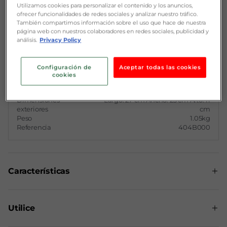
Utilizamos cookies para personalizar el contenido y los anuncios,
Material sano y duradero
ofrecer funcionalidades de redes sociales y analizar nuestro tráfico.
Resiste choques térmicos de hasta 240°C
También compartimos información sobre el uso que hace de nuestra
Resiste temperaturas extremas
página web con nuestros colaboradores en redes sociales, publicidad y
10 años de garantía
análisis.
Privacy Policy
Detalles del producto
Configuración de
Aceptar todas las cookies
cookies
Capacidad
2.5L
Dimensiones
Largo: 27 cm Ancho: 23 cm Alto: 11
exteriores
cm
Peso
1.05kg
Referencia
404B000
Características
Temperatura máxima: 350°C
Utilice
Temperatura mínima: -40°C